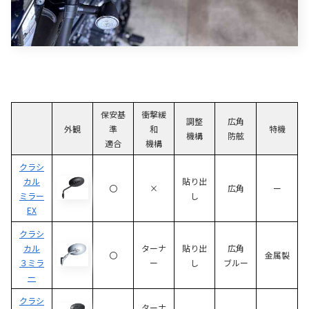
保安基
衝撃緩
調整
広角
外観
準
和
特機
機構
防舷
適合
機構
クラシ
カル
貼り出
〇
×
広角
ー
ミラー
し
EX
クラシ
カル
ターナ
貼り出
広角
〇
金属製
３ミラ
ー
し
ブルー
ー
クラシ
ターナ