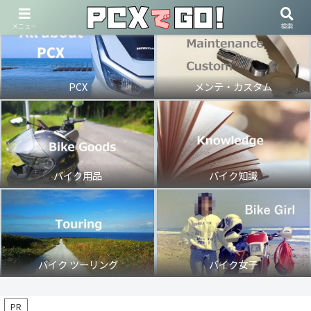
メニュー
検索
PCX
メンテ・カスタム
バイク用品
バイク知識
バイク ツーリング
バイク女子
PR