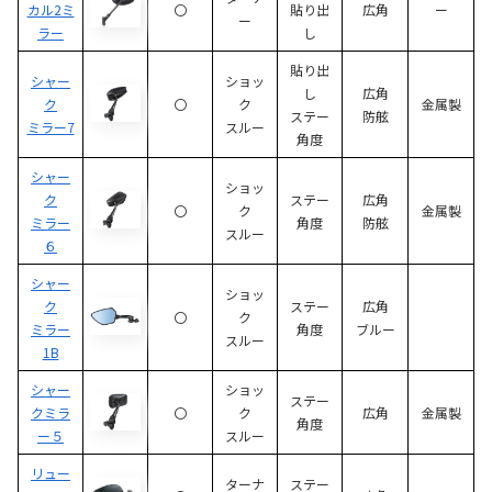
カル2ミ
〇
貼り出
広角
ー
ー
ラー
し
貼り出
シャー
ショッ
し
広角
ク
〇
ク
金属製
ステー
防舷
ミラー7
スルー
角度
シャー
ショッ
ク
ステー
広角
〇
ク
金属製
ミラー
角度
防舷
スルー
６
シャー
ショッ
ク
ステー
広角
〇
ク
ミラー
角度
ブルー
スルー
1B
シャー
ショッ
ステー
クミラ
〇
ク
広角
金属製
角度
ー５
スルー
リュー
ターナ
ステー