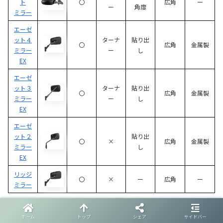
ト
〇
広角
ー
ー
角度
ミラー
エーゼ
ット４
ターナ
貼り出
〇
広角
金属製
ミラー
ー
し
EX
エーゼ
ット３
ターナ
貼り出
〇
広角
金属製
ミラー
ー
し
EX
エーゼ
ット２
貼り出
〇
×
広角
金属製
ミラー
し
EX
リッジ
〇
×
ー
広角
ー
ミラー
ホーム
トップ
シェア
サイドバー